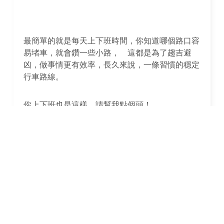
最簡單的就是每天上下班時間，你知道哪個路口容
易堵車，就會鑽一些小路， 這都是為了趨吉避
凶，做事情更有效率，長久來說，一條習慣的穩定
行車路線。
你上下班也是這樣，請幫我點個頭！
本文目錄
可以不信佛教，但卻不能不信因果法則。
因果是命運的主人
因果輪迴?因果循環又代表甚麼意思?