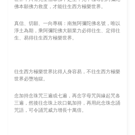
佛本願佛力救度，才能往生西方極樂世界。
真信、切願、一向專稱：南無阿彌陀佛名號，唯以
淨土為期，乘阿彌陀佛大願業力必得往生、定得往
生、易得往生西方極樂世界。
往生西方極樂世界比得人身容易，不往生西方極樂
世界必墮地獄。
念加持念珠咒三遍或七遍，再念字母咒與緣起咒各
三遍，然後往念珠上吹口氣加持，再用此念珠念誦
咒語，可令誦咒威力增長十萬倍。