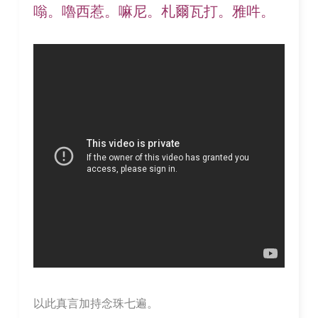
嗡。嚕西惹。嘛尼。札爾瓦打。雅吽。
以此真言加持念珠七遍。