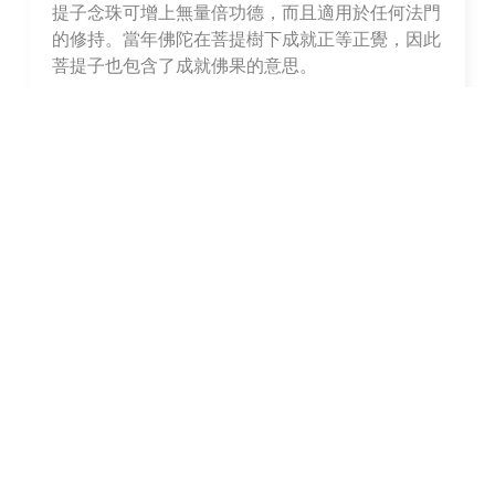
提子念珠可增上無量倍功德，
而且適用於任何法門
的修持。
當年佛陀在菩提樹下成就正等正覺，
因此
菩提子也包含了成就佛果的意思。
所以，
菩提子念珠成為最廣泛使用的法器之一，
無
論顯密宗都是如此。
至於近年來新出現的電子計數
器，
則與佛法傳承無關，通常不必理會。
念珠的串線方法
一般使用108顆一串的念珠。
在修五加行之大禮