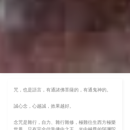
咒，也是語言，有通諸佛菩薩的，有通鬼神的。
誠心念，心越誠，效果越好。
念咒是雜行，自力、雜行雜修，極難往生西方極樂
世界，只有完全信靠佛中之王，光中極尊的阿彌陀