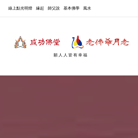
線上點光明燈
緣起
師父說
基本佛學
風水
願人人皆有幸福