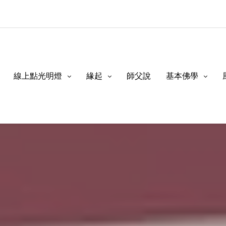
線上點光明燈
緣起
師父說
基本佛學