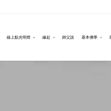
線上點光明燈
緣起
師父說
基本佛學