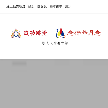
線上點光明燈
緣起
師父說
基本佛學
風水
願人人皆有幸福