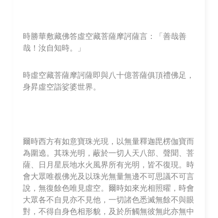
時勝華敷藏佛答虛空藏菩薩摩訶薩言：「善哉善
哉！汝自知時。」
時虛空藏菩薩摩訶薩即與八十億菩薩俱頂禮佛足，
身昇虛空詣娑婆世界。
爾時西方有如意寶珠光現，以無量釋迦毘楞伽寶而
為圍遶。其珠光明，蔽於一切人天八部、聲聞、菩
薩、日月星辰地水火風界所有光明，皆不復現。時
會大眾唯覩佛光及以珠光無量無邊不可思議不可言
說，無復餘色唯見虛空。爾時如來光相照曜，時會
大眾各不自見亦不見他，一切諸色悉滅無餘不與眼
對，不得自身色相形貌，及於所觸無彼無此亦無中