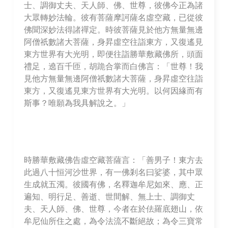
士、調御丈夫、天人師、佛、世尊，彼佛今正為諸
大眾轉妙法輪。彼有菩薩摩訶薩名虛空藏，已從彼
佛聞深妙法得諸禪定。時彼菩薩見於他方無量無邊
阿僧祇數諸大菩薩，身昇虛空往詣東方，又復遙見
東方世界有大光明，即便往詣勝華敷藏佛所，頭面
禮足，遶百千匝，胡跪合掌而白佛言：「世尊！我
見他方無量無邊阿僧祇數諸大菩薩，身昇虛空往詣
東方，又復遙見東方世界有大光明。以何因緣而有
斯事？唯願為我具解說之。」
時勝華敷藏佛告虛空藏菩薩言：「善男子！東方去
此過八十恒河沙世界，有一佛剎名曰娑婆，其中眾
生成就五濁。彼國有佛，名釋迦牟尼如來、應、正
遍知、明行足、善逝、世間解、無上士、調御丈
夫、天人師、佛、世尊，今者在於佉羅底翅山，依
牟尼仙所住之處，為令法流不斷絕故；為令三寶常