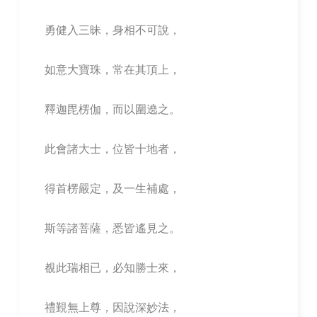
勇健入三昧，身相不可說，
如意大寶珠，常在其頂上，
釋迦毘楞伽，而以圍遶之。
此會諸大士，位皆十地者，
得首楞嚴定，及一生補處，
斯等諸菩薩，悉皆遙見之。
覩此瑞相已，必知勝士來，
禮覲無上尊，因說深妙法，