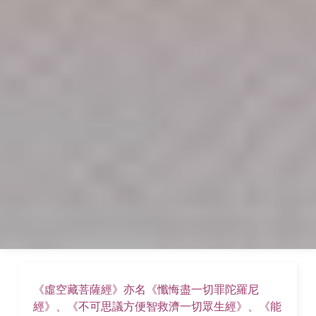
《虛空藏菩薩經》亦名《懺悔盡一切罪陀羅尼
經》、《不可思議方便智救濟一切眾生經》、《能