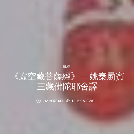
佛經
《虛空藏菩薩經》—姚秦罽賓
三藏佛陀耶舍譯
1 MIN READ
11.5K VIEWS