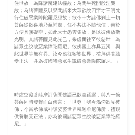
住世故；為降諸魔建法幢故；為閉生死開般涅槃
故；為諸菩薩及以聲聞諸來大眾欲說四辯才三明梵
行住破惡業障陀羅尼經故；欲令十方諸佛剎土一切
菩薩從歡喜地乃至補處，住不共法不隨他信，善於
方便具無礙辯，如此大士悉雲集故，是以彼佛放斯
光明。其諸菩薩見此光已，乘虛而往至彼惡世，為
諸眾生說破惡業障陀羅尼。彼佛國土亦具五濁，與
此世界等無有異。汝今應往娑婆世界，禮拜供養聽
受正法，并為彼國諸惡眾生說破惡業障陀羅尼。」
時虛空藏菩薩摩訶薩聞佛語已歡喜踊躍，與八十億
菩薩同時發聲而白佛言：「世尊！我今渴仰欲見彼
佛，今當承佛威神詣娑婆世界釋迦牟尼佛所，禮覲
供養聽受正法，亦為彼國諸惡眾生說破惡業障陀羅
尼。」