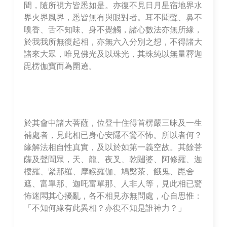
間，隨所視方皆悉如是。亦復不見日月星宿地界水
界火界風界，悉皆無有與眼對者。耳不聞聲、鼻不
嗅香、舌不知味、身不覺觸，諸心數法亦無所緣，
於我我所無復起相，亦無六入分別之想，不得諸大
諸來大眾，唯見佛光及以珠光，其珠純以無量釋迦
毘楞伽寶而為圍遶。
於其會中諸大菩薩，位登十住得首楞嚴三昧及一生
補處者，見此相已身心安隱不驚不怖。所以者何？
緣解法相自性真實，及以於如第一義空故。其餘菩
薩及聲聞眾，天、龍、夜叉、乾闥婆、阿修羅、迦
樓羅、緊那羅、摩睺羅伽、鳩槃茶、餓鬼、毘舍
遮、富單那、迦吒富單那、人非人等，見此相已驚
怖迷悶其心擾亂，各不相見亦無問處，心自思惟：
「不知何緣有此異相？亦復不知是誰神力？」