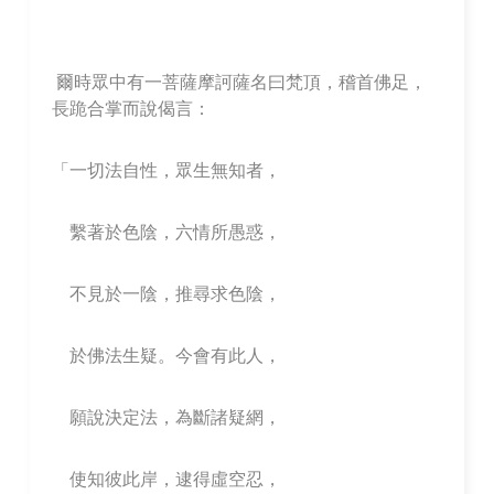
爾時眾中有一菩薩摩訶薩名曰梵頂，稽首佛足，
長跪合掌而說偈言：
「一切法自性，眾生無知者，
繫著於色陰，六情所愚惑，
不見於一陰，推尋求色陰，
於佛法生疑。今會有此人，
願說決定法，為斷諸疑網，
使知彼此岸，逮得虛空忍，