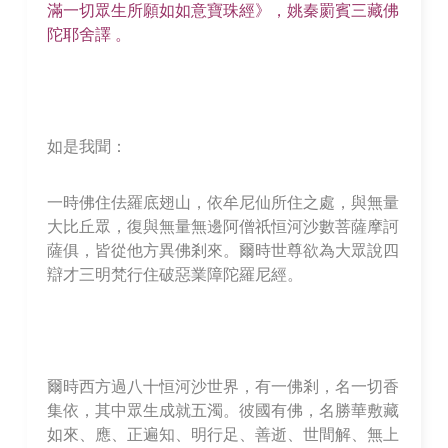
滿一切眾生所願如如意寶珠經》，姚秦罽賓三藏佛
陀耶舍譯 。
如是我聞：
一時佛住佉羅底翅山，依牟尼仙所住之處，與無量
大比丘眾，復與無量無邊阿僧祇恒河沙數菩薩摩訶
薩俱，皆從他方異佛剎來。爾時世尊欲為大眾說四
辯才三明梵行住破惡業障陀羅尼經。
爾時西方過八十恒河沙世界，有一佛剎，名一切香
集依，其中眾生成就五濁。彼國有佛，名勝華敷藏
如來、應、正遍知、明行足、善逝、世間解、無上