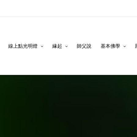
線上點光明燈
緣起
師父說
基本佛學