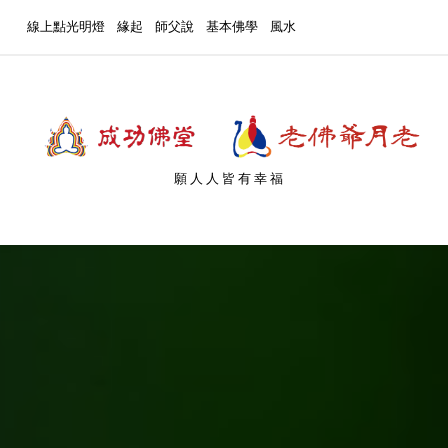
線上點光明燈
緣起
師父說
基本佛學
風水
願人人皆有幸福