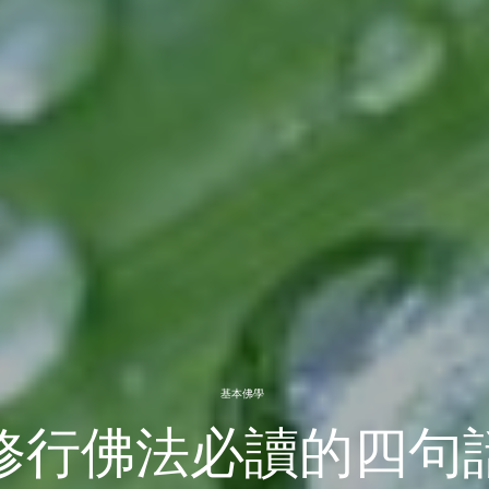
基本佛學
修行佛法必讀的四句